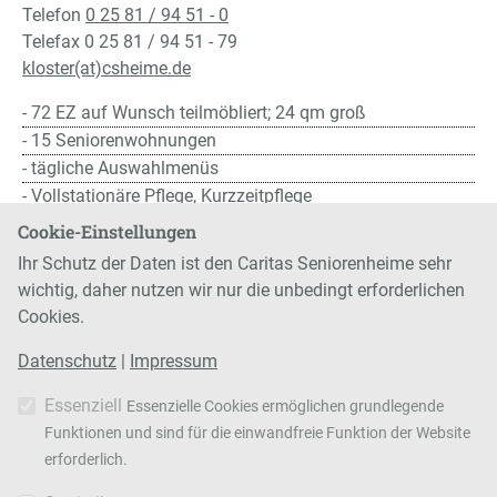
Telefon
0 25 81 / 94 51 - 0
Telefax 0 25 81 / 94 51 - 79
kloster(at)csheime.de
72 EZ auf Wunsch teilmöbliert; 24 qm groß
15 Seniorenwohnungen
tägliche Auswahlmenüs
Vollstationäre Pflege
,
Kurzzeitpflege
Cookie-Einstellungen
KONTAKT UND BERATUNG
Ihr Schutz der Daten ist den Caritas Seniorenheime sehr
wichtig, daher nutzen wir nur die unbedingt erforderlichen
Cookies.
Datenschutz
|
Impressum
Essenziell
Essenzielle Cookies ermöglichen grundlegende
Funktionen und sind für die einwandfreie Funktion der Website
Caritas Seniorenheime
Telefon 02581 78935-0
erforderlich.
Betriebsführungs- und Trägerschaft GmbH
Telefax 02581 78935-10
Hoetmarer Straße 20
E-Mail info@csheime.de