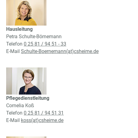
Show larger version
Hausleitung
Petra Schulte-Börnemann
Telefon
0 25 81 / 94 51 - 33
E-Mail
Schulte-Boernemann(at)csheime.de
Show larger version
Pflegedienstleitung
Cornelia Koß
Telefon
0 25 81 / 94 51 31
E-Mail
koss(at)csheime.de